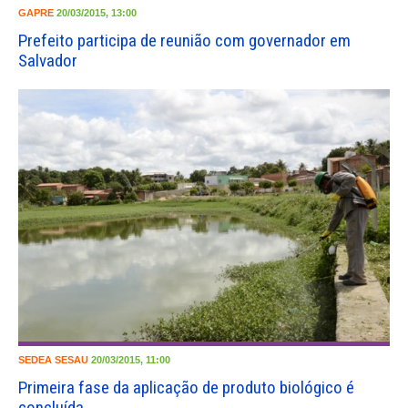
GAPRE
20/03/2015, 13:00
Prefeito participa de reunião com governador em
Salvador
SEDEA
SESAU
20/03/2015, 11:00
Primeira fase da aplicação de produto biológico é
concluída