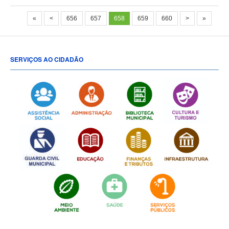
«
<
656
657
658
659
660
>
»
SERVIÇOS AO CIDADÃO
[popup show="ALL"]