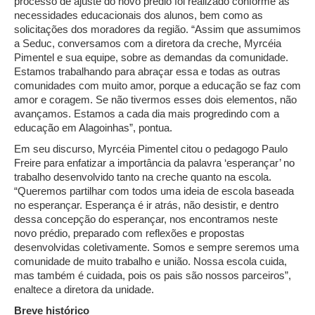
processo de ajuste do novo prédio foi realizado conforme as
necessidades educacionais dos alunos, bem como as
solicitações dos moradores da região. “Assim que assumimos
a Seduc, conversamos com a diretora da creche, Myrcéia
Pimentel e sua equipe, sobre as demandas da comunidade.
Estamos trabalhando para abraçar essa e todas as outras
comunidades com muito amor, porque a educação se faz com
amor e coragem. Se não tivermos esses dois elementos, não
avançamos. Estamos a cada dia mais progredindo com a
educação em Alagoinhas”, pontua.
Em seu discurso, Myrcéia Pimentel citou o pedagogo Paulo
Freire para enfatizar a importância da palavra ‘esperançar’ no
trabalho desenvolvido tanto na creche quanto na escola.
“Queremos partilhar com todos uma ideia de escola baseada
no esperançar. Esperança é ir atrás, não desistir, e dentro
dessa concepção do esperançar, nos encontramos neste
novo prédio, preparado com reflexões e propostas
desenvolvidas coletivamente. Somos e sempre seremos uma
comunidade de muito trabalho e união. Nossa escola cuida,
mas também é cuidada, pois os pais são nossos parceiros”,
enaltece a diretora da unidade.
Breve histórico