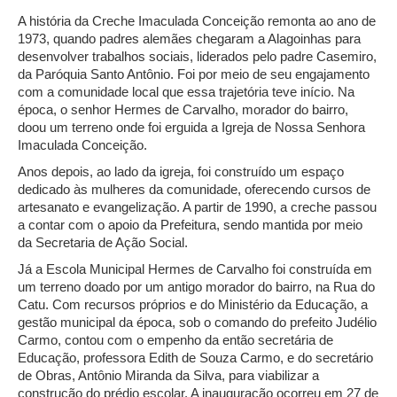
A história da Creche Imaculada Conceição remonta ao ano de
1973, quando padres alemães chegaram a Alagoinhas para
desenvolver trabalhos sociais, liderados pelo padre Casemiro,
da Paróquia Santo Antônio. Foi por meio de seu engajamento
com a comunidade local que essa trajetória teve início. Na
época, o senhor Hermes de Carvalho, morador do bairro,
doou um terreno onde foi erguida a Igreja de Nossa Senhora
Imaculada Conceição.
Anos depois, ao lado da igreja, foi construído um espaço
dedicado às mulheres da comunidade, oferecendo cursos de
artesanato e evangelização. A partir de 1990, a creche passou
a contar com o apoio da Prefeitura, sendo mantida por meio
da Secretaria de Ação Social.
Já a Escola Municipal Hermes de Carvalho foi construída em
um terreno doado por um antigo morador do bairro, na Rua do
Catu. Com recursos próprios e do Ministério da Educação, a
gestão municipal da época, sob o comando do prefeito Judélio
Carmo, contou com o empenho da então secretária de
Educação, professora Edith de Souza Carmo, e do secretário
de Obras, Antônio Miranda da Silva, para viabilizar a
construção do prédio escolar. A inauguração ocorreu em 27 de