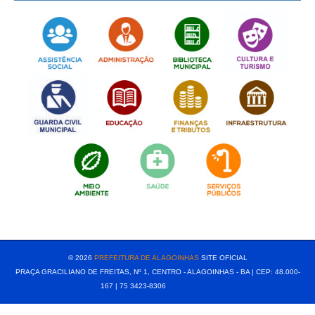
[popup show="ALL"]
© 2026
PREFEITURA DE ALAGOINHAS
SITE OFICIAL
PRAÇA GRACILIANO DE FREITAS, Nº 1, CENTRO - ALAGOINHAS - BA | CEP: 48.000-
167 | 75 3423-8306⠀⠀⠀⠀⠀⠀⠀⠀⠀⠀