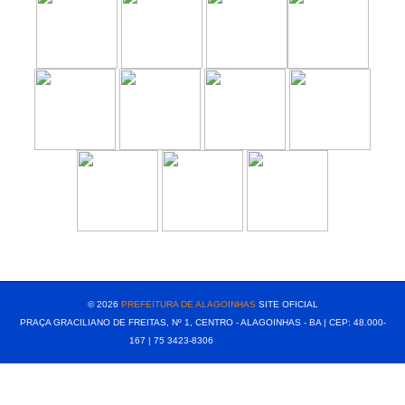
[popup show="ALL"]
© 2026
PREFEITURA DE ALAGOINHAS
SITE OFICIAL
PRAÇA GRACILIANO DE FREITAS, Nº 1, CENTRO - ALAGOINHAS - BA | CEP: 48.000-
167 | 75 3423-8306⠀⠀⠀⠀⠀⠀⠀⠀⠀⠀