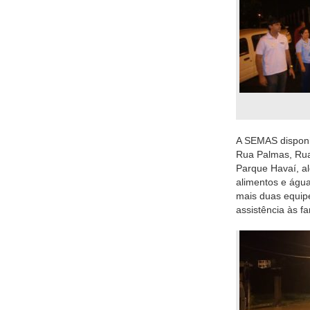
A SEMAS disponib
Rua Palmas, Rua
Parque Havaí, al
alimentos e água
mais duas equipe
assistência às f