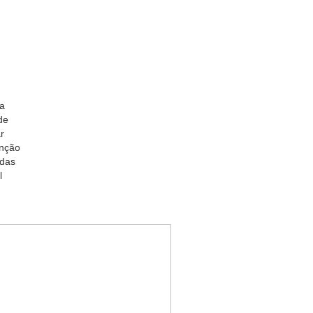
na
de
r
enção
 das
l