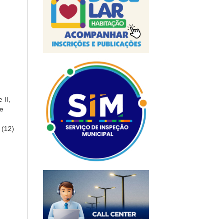
 II,
e
 (12)