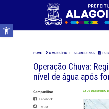
Barra de Ferramentas Aberta
HOME
O MUNICÍPIO
SECRETARIAS
PUB
Operação Chuva: Regi
nível de água após for
12 DE DEZEMBRO DE
Compartilhar
Facebook
Twitter