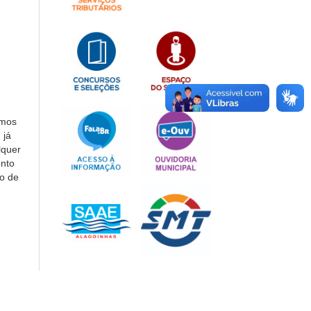
amos
 já
lquer
nto
io de