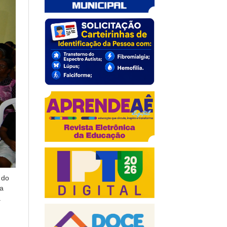
 do
na
a