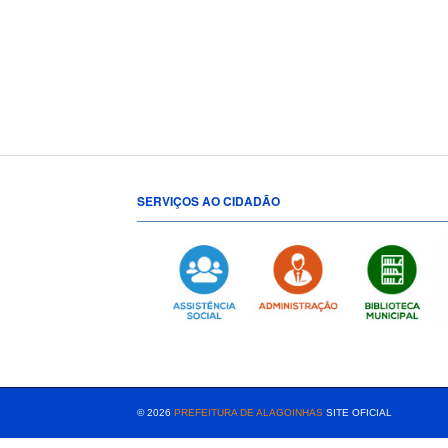
SERVIÇOS AO CIDADÃO
[popup show="ALL"]
© 2026
PREFEITURA DE ALAGOINHAS
SITE OFICIAL