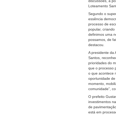
discussões, a po
Loteamento Sant
Segundo o superi
essência democrá
processo de escu
popular, criando
definimos uma no
possamos, de fat
destacou.
A presidente da
Santos, reconhe
prioridades do m
que o processo 
o que acontece n
oportunidade de 
momento, mobili
comunidade”, con
O prefeito Gust
investimentos na
de pavimentação
está em processo