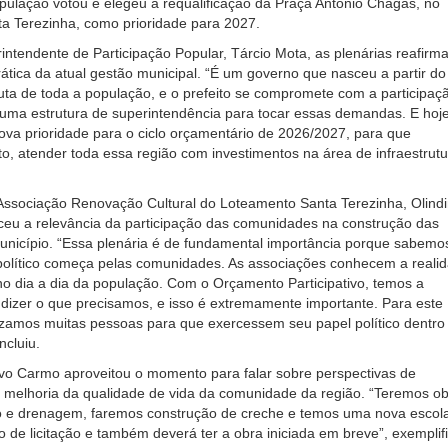
pulação votou e elegeu a requalificação da Praça Antônio Chagas, no
a Terezinha, como prioridade para 2027.
ntendente de Participação Popular, Tárcio Mota, as plenárias reafirm
tica da atual gestão municipal. “É um governo que nasceu a partir do
ta de toda a população, e o prefeito se compromete com a participaç
 uma estrutura de superintendência para tocar essas demandas. E hoj
va prioridade para o ciclo orçamentário de 2026/2027, para que
o, atender toda essa região com investimentos na área de infraestrutu
 Associação Renovação Cultural do Loteamento Santa Terezinha, Olind
ceu a relevância da participação das comunidades na construção das
unicípio. “Essa plenária é de fundamental importância porque sabemo
político começa pelas comunidades. As associações conhecem a realid
o dia a dia da população. Com o Orçamento Participativo, temos a
dizer o que precisamos, e isso é extremamente importante. Para este
zamos muitas pessoas para que exercessem seu papel político dentro
cluiu.
avo Carmo aproveitou o momento para falar sobre perspectivas de
 melhoria da qualidade de vida da comunidade da região. “Teremos o
 e drenagem, faremos construção de creche e temos uma nova escol
 de licitação e também deverá ter a obra iniciada em breve”, exemplif