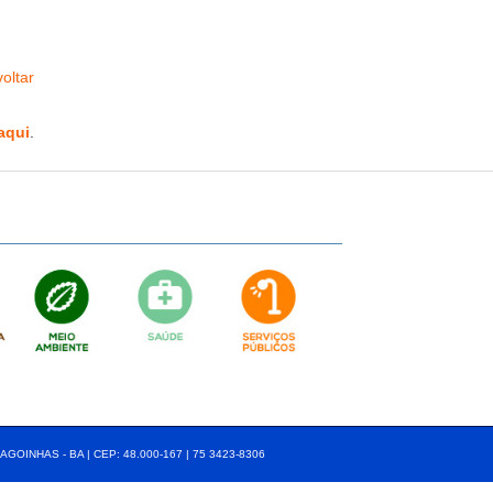
oltar
aqui
.
AGOINHAS - BA | CEP: 48.000-167 | 75 3423-8306⠀⠀⠀⠀⠀⠀⠀⠀⠀⠀