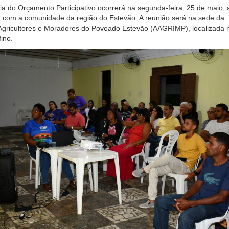
ia do Orçamento Participativo ocorrerá na segunda-feira, 25 de maio, 
, com a comunidade da região do Estevão. A reunião será na sede da
Agricultores e Moradores do Povoado Estevão (AAGRIMP), localizada 
ino.