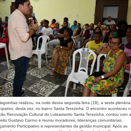
lagoinhas realizou, na noite dessa segunda-feira (18), a sexta plenária
ipativo, desta vez, no bairro Santa Terezinha. O encontro aconteceu 
ção Renovação Cultural do Loteamento Santa Terezinha, contou com 
eito Gustavo Carmo e reuniu moradores, lideranças comunitárias,
amento Participativo e representantes da gestão municipal. Após as