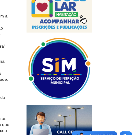
am a
ão
e
ra”,
ina
s
ade,
 da
bras
a que
icou.