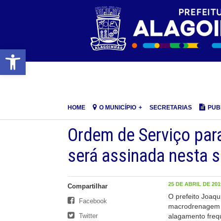
Barra de Ferramentas Aberta
HOME
O MUNICÍPIO
SECRETARIAS
PUB
Ordem de Serviço pa
será assinada nesta s
25 DE ABRIL DE 2019
Compartilhar
O prefeito Joaqu
Facebook
macrodrenagem da
Twitter
alagamento frequ