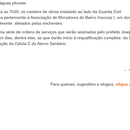
águas pluviais.
á as 7h30, no canteiro de obras instalado ao lado da Guarda Civil
ea pertencente à Associação de Moradores do Bairro Inocoop I, um do
almente afetados pelas enchentes.
ma série de ordens de serviços que serão assinadas pelo prefeito Joa
s dias, dentre elas, as que darão início à requalificação completa da 
ução da Célula C do Aterro Sanitário.
← v
Para queixas, sugestões e elogios,
clique 