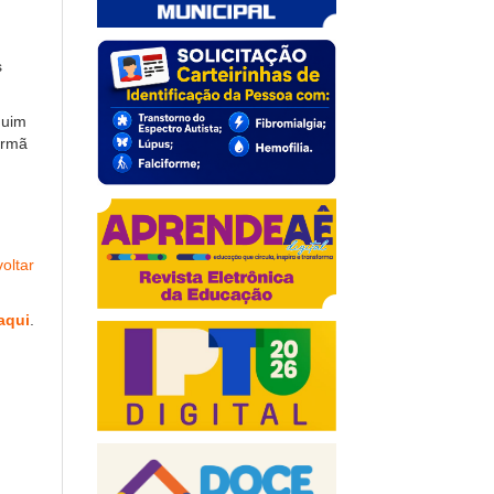
s
quim
Irmã
oltar
aqui
.