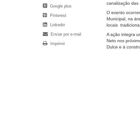
canalização das 
Google plus
O evento ocorrer
Pinterest
Municipal, na ár
Linkedin
locais tradicion
Enviar por e-mail
A ação integra u
Neto nos próximo
Imprimir
Dulce e à constr