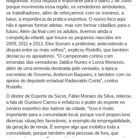
Alagoinhas. Essa disputa é importante para o bairro 2 de Julho
porque movimenta essa região, os vendedores ambulantes,
os trabalhadores, além de reforçarmos com os meninos, a
base, a importância da prática esportiva. O nosso foco aqui
não é apenas formar atletas, mas sim formar cidadãos para o
futuro. Além da final com os adultos, tivemos ainda a
competição infantil, que trouxe os pequenos nascidos em
2009, 2011 e 2013. Eles fizeram a preliminar, antecedendo a
disputa entre os mais velhos”, explicou Rodolfo, que também
destacou os apoiadores. “O campeonato contou com
emendas das vereadoras Jaldice Nunes e Luma Menezes,
além de uma emenda destinada pelo vereador, à época
secretário de Governo, Anderson Baqueiro, e também com os
apoios do deputado estadual Radiovaldo Costa”, contou
Rodolfo.
O diretor de Esporte da Secet, Fábio Moraes da Silva, reiterou
a fala de Gustavo Carmo e enfatizou o poder do esporte no
cenário esportivo dos bairros da cidade. “Isso é muito
importante para a comunidade local, porque você proporciona
diversas situações favoráveis, a exemplo da empregabilidade,
da geração de renda. É sempre algo que mobiliza toda a
comunidade, porque também atrai pessoas de fora, que