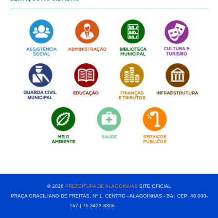
[popup show="ALL"]
© 2026
PREFEITURA DE ALAGOINHAS
SITE OFICIAL
PRAÇA GRACILIANO DE FREITAS, Nº 1, CENTRO - ALAGOINHAS - BA | CEP: 48.000-
167 | 75 3423-8306⠀⠀⠀⠀⠀⠀⠀⠀⠀⠀