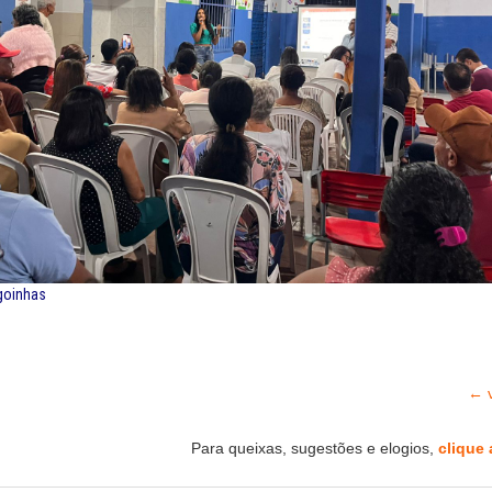
goinhas
← v
Para queixas, sugestões e elogios,
clique 