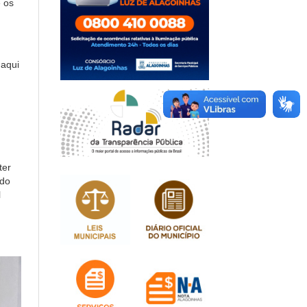
 os
 aqui
ter
 do
l