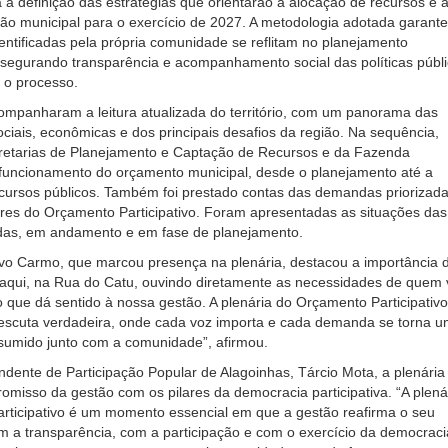
 a definição das estratégias que orientarão a alocação de recursos e 
ão municipal para o exercício de 2027. A metodologia adotada garant
dentificadas pela própria comunidade se reflitam no planejamento
segurando transparência e acompanhamento social das políticas públ
 o processo.
ompanharam a leitura atualizada do território, com um panorama das
sociais, econômicas e dos principais desafios da região. Na sequência,
retarias de Planejamento e Captação de Recursos e da Fazenda
funcionamento do orçamento municipal, desde o planejamento até a
cursos públicos. Também foi prestado contas das demandas priorizad
ores do Orçamento Participativo. Foram apresentadas as situações das
ídas, em andamento e em fase de planejamento.
avo Carmo, que marcou presença na plenária, destacou a importância 
 aqui, na Rua do Catu, ouvindo diretamente as necessidades de quem 
o que dá sentido à nossa gestão. A plenária do Orçamento Participativo
escuta verdadeira, onde cada voz importa e cada demanda se torna u
umido junto com a comunidade”, afirmou.
ndente de Participação Popular de Alagoinhas, Tárcio Mota, a plenária
omisso da gestão com os pilares da democracia participativa. “A plená
rticipativo é um momento essencial em que a gestão reafirma o seu
 a transparência, com a participação e com o exercício da democraci