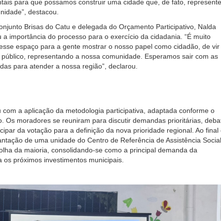
tais para que possamos construir uma cidade que, de fato, represente
nidade”, destacou.
njunto Brisas do Catu e delegada do Orçamento Participativo, Nalda
u a importância do processo para o exercício da cidadania. “É muito
 esse espaço para a gente mostrar o nosso papel como cidadão, de vir
r público, representando a nossa comunidade. Esperamos sair com as
as para atender a nossa região”, declarou.
u com a aplicação da metodologia participativa, adaptada conforme o
o. Os moradores se reuniram para discutir demandas prioritárias, deba
cipar da votação para a definição da nova prioridade regional. Ao final
antação de uma unidade do Centro de Referência de Assistência Socia
olha da maioria, consolidando-se como a principal demanda da
 os próximos investimentos municipais.