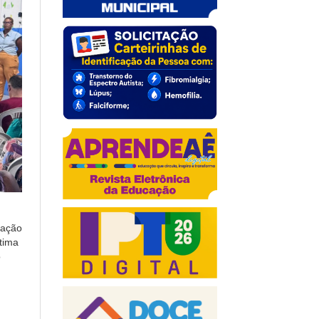
lação
ltima
o