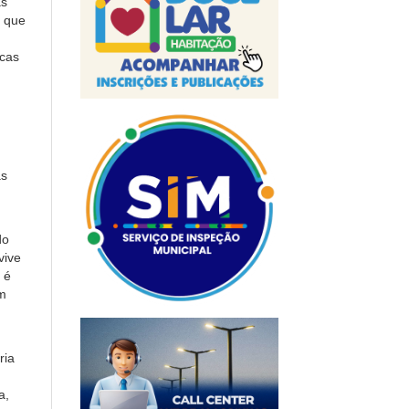
as
e que
icas
as
do
vive
 é
m
ria
a,