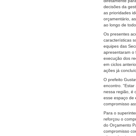
diretamente para
decisões da gest
as prioridades i
orçamentário, as
ao longo de todo
Os presentes ac
características 
equipes das Sec
apresentaram o 
execução dos re
em ciclos anteri
ações já conclu
O prefeito Gust
encontro. “Estar
nessa região, é 
esse espaço de 
compromisso ass
Para o superinte
reforçou o compr
do Orçamento Pa
compromisso com