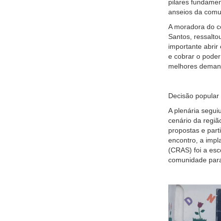
pilares fundamen
anseios da comu
A moradora do co
Santos, ressalto
importante abrir
e cobrar o pode
melhores demand
Decisão popular
A plenária segui
cenário da regiã
propostas e parti
encontro, a impl
(CRAS) foi a esc
comunidade para