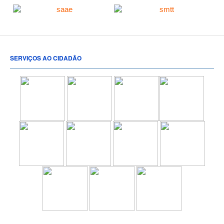
SERVIÇOS AO CIDADÃO
[popup show="ALL"]