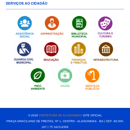
SERVIÇOS AO CIDADÃO
[popup show="ALL"]
© 2026
PREFEITURA DE ALAGOINHAS
SITE OFICIAL
PRAÇA GRACILIANO DE FREITAS, Nº 1, CENTRO - ALAGOINHAS - BA | CEP: 48.000-
167 | 75 3423-8306⠀⠀⠀⠀⠀⠀⠀⠀⠀⠀