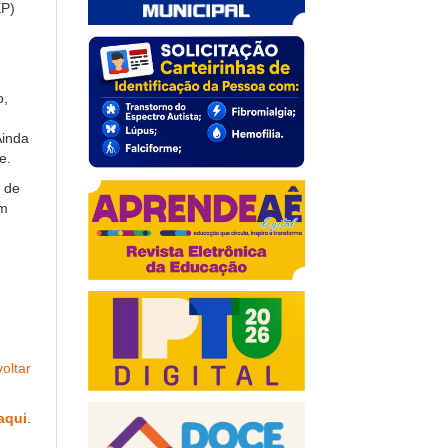
EP)
o,
Ainda
e.
o de
em
oltar
aqui
.