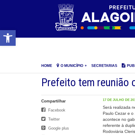
Barra de Ferramentas Aberta
HOME
O MUNICÍPIO
SECRETARIAS
PUB
Prefeito tem reunião
17 DE JULHO DE 201
Compartilhar
Será realizada n
Facebook
Paulo Cezar e o 
Twitter
acontece no gab
referente à dupl
Google plus
Rodoviária Cleri