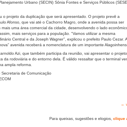
e Planejamento Urbano (SECIN) Sônia Fontes e Serviços Públicos (SES
 o projeto da duplicação que será apresentado. O projeto prevê a
ulo Afonso, que vai até o Cachorro Magro, onde a avenida possa ser
 mais uma área comercial da cidade, desenvolvendo o lado econômic
ssim, mais serviços para a população. “Vamos utilizar a mesma
inário Central e da Joseph Wagner”, explicou o prefeito Paulo Cezar. 
“nova” avenida receberá a nomenclatura de um importante Alagoinhens
Harnoldo Azi, que também participa da reunião, vai apresentar o projet
ca da rodoviária e do entorno dela. É válido ressaltar que o terminal v
a ampla reforma.
 Secretaria de Comunicação
 SECOM
← v
Para queixas, sugestões e elogios,
clique 