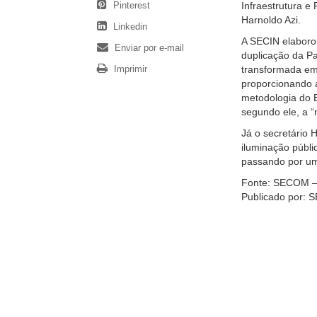
Pinterest
Infraestrutura 
Harnoldo Azi.
Linkedin
A SECIN elaborou
Enviar por e-mail
duplicação da Pa
Imprimir
transformada em
proporcionando a
metodologia do B
segundo ele, a 
Já o secretário 
iluminação públi
passando por um
Fonte: SECOM –
Publicado por: