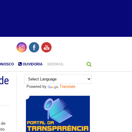
ONOSCO
OUVIDORIA
WEBMAIL
ade
Powered by
Translate
 de
xto