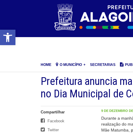
Barra de Ferramentas Aberta
HOME
O MUNICÍPIO
SECRETARIAS
PUB
Prefeitura anuncia m
no Dia Municipal de C
9 DE DEZEMBRO DE 
Compartilhar
Durante a manhã
Facebook
realização do ma
Twitter
Mãe Matumba, pr