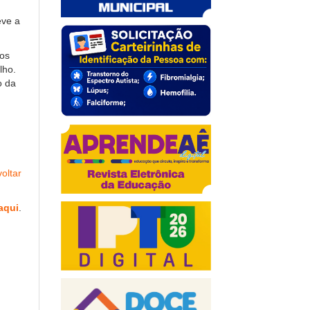
eve a
dos
lho.
o da
oltar
aqui
.