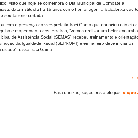
ólico, visto que hoje se comemora o Dia Municipal de Combate à
igiosa, data instituída há 15 anos como homenagem à babalorixá que t
o seu terreiro cortada.
ou com a presença da vice-prefeita Iraci Gama que anunciou o início 
quisa e mapeamento dos terreiros, “vamos realizar um belíssimo traba
icipal de Assistência Social (SEMAS) recebeu treinamento e orientaçã
omoção da Igualdade Racial (SEPROMI) e em janeiro deve iniciar os
a cidade”, disse Iraci Gama.
← v
Para queixas, sugestões e elogios,
clique 