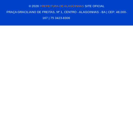
© 2026
PREFEITURA DE ALAGOINHAS
SITE OFICIAL
PRAÇA GRACILIANO DE FREITAS, Nº 1, CENTRO - ALAGOINHAS - BA | CEP: 48.000-
167 | 75 3423-8306⠀⠀⠀⠀⠀⠀⠀⠀⠀⠀