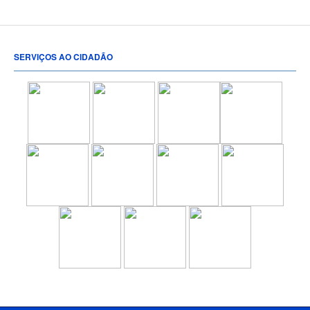
SERVIÇOS AO CIDADÃO
[popup show="ALL"]