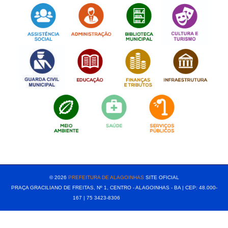
[popup show="ALL"]
© 2026
PREFEITURA DE ALAGOINHAS
SITE OFICIAL
PRAÇA GRACILIANO DE FREITAS, Nº 1, CENTRO - ALAGOINHAS - BA | CEP: 48.000-
167 | 75 3423-8306⠀⠀⠀⠀⠀⠀⠀⠀⠀⠀