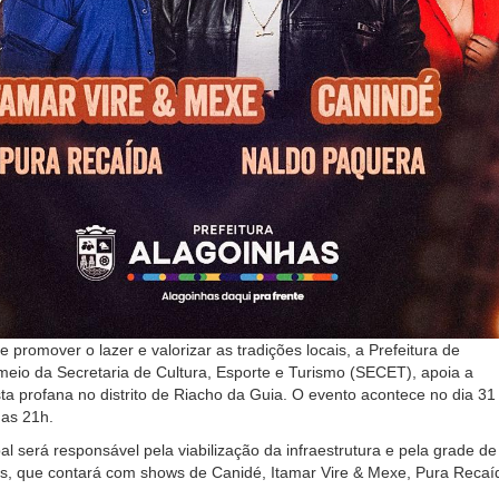
 promover o lazer e valorizar as tradições locais, a Prefeitura de
meio da Secretaria de Cultura, Esporte e Turismo (SECET), apoia a
sta profana no distrito de Riacho da Guia. O evento acontece no dia 31
 das 21h.
al será responsável pela viabilização da infraestrutura e pela grade de
is, que contará com shows de Canidé, Itamar Vire & Mexe, Pura Recaí