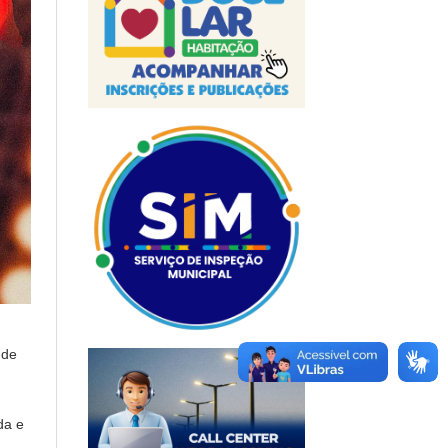
 de
da e