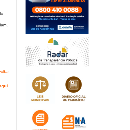
de
dam.
oltar
aqui
.