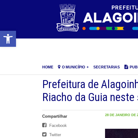
Barra de Ferramentas Aberta
HOME
O MUNICÍPIO
SECRETARIAS
PUB
Prefeitura de Alagoinh
Riacho da Guia neste
28 DE JANEIRO DE 2
Compartilhar
Facebook
Twitter