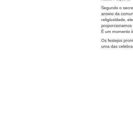
Segundo o secret
anseio da comuni
religiosidade, el
proporcionamos 
É um momento imp
Os festejos prom
uma das celebraç