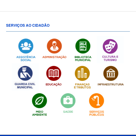
SERVIÇOS AO CIDADÃO
[popup show="ALL"]