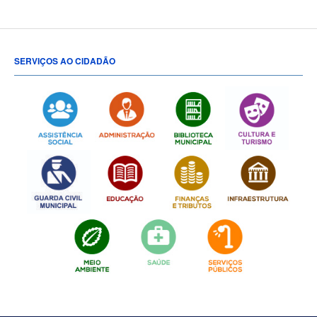
SERVIÇOS AO CIDADÃO
[popup show="ALL"]