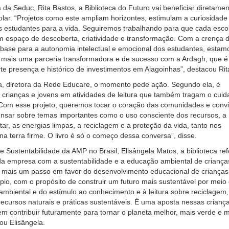
 da Seduc, Rita Bastos, a Biblioteca do Futuro vai beneficiar diretamen
ar. “Projetos como este ampliam horizontes, estimulam a curiosidade
 estudantes para a vida. Seguiremos trabalhando para que cada esco
m espaço de descoberta, criatividade e transformação. Com a crença 
a base para a autonomia intelectual e emocional dos estudantes, estam
ar mais uma parceria transformadora e de sucesso com a Ardagh, que 
e presença e histórico de investimentos em Alagoinhas”, destacou Rit
a, diretora da Rede Educare, o momento pede ação. Segundo ela, é
 crianças e jovens em atividades de leitura que também tragam o cuid
“Com esse projeto, queremos tocar o coração das comunidades e conv
nsar sobre temas importantes como o uso consciente dos recursos, a
ar, as energias limpas, a reciclagem e a proteção da vida, tanto nos
a terra firme. O livro é só o começo dessa conversa”, disse.
de Sustentabilidade da AMP no Brasil, Elisângela Matos, a biblioteca re
a empresa com a sustentabilidade e a educação ambiental de criança
É mais um passo em favor do desenvolvimento educacional de crianças
pio, com o propósito de construir um futuro mais sustentável por meio
ambiental e do estímulo ao conhecimento e à leitura sobre reciclagem,
ecursos naturais e práticas sustentáveis. É uma aposta nessas crianç
m contribuir futuramente para tornar o planeta melhor, mais verde e 
ou Elisângela.