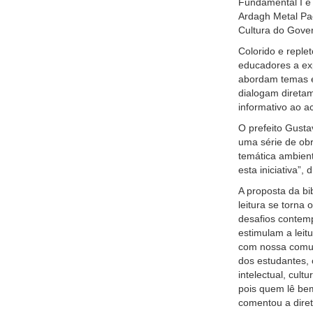
Fundamental I e 
Ardagh Metal Pac
Cultura do Gove
Colorido e replet
educadores a ex
abordam temas es
dialogam direta
informativo ao ac
O prefeito Gusta
uma série de obr
temática ambien
esta iniciativa”,
A proposta da bi
leitura se torna 
desafios contem
estimulam a leit
com nossa comun
dos estudantes, 
intelectual, cult
pois quem lê be
comentou a diret