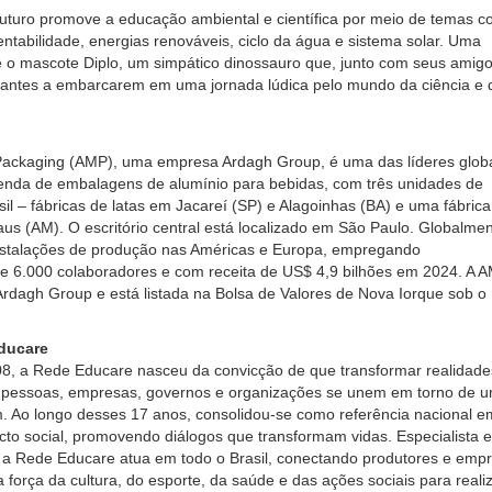
Futuro promove a educação ambiental e científica por meio de temas 
entabilidade, energias renováveis, ciclo da água e sistema solar. Uma
é o mascote Diplo, um simpático dinossauro que, junto com seus amigo
dantes a embarcarem em uma jornada lúdica pelo mundo da ciência e 
Packaging (AMP), uma empresa Ardagh Group, é uma das líderes glob
enda de embalagens de alumínio para bebidas, com três unidades de
il – fábricas de latas em Jacareí (SP) e Alagoinhas (BA) e uma fábrica
 (AM). O escritório central está localizado em São Paulo. Globalmen
stalações de produção nas Américas e Europa, empregando
 6.000 colaboradores e com receita de US$ 4,9 bilhões em 2024. A 
Ardagh Group e está listada na Bolsa de Valores de Nova Iorque sob o
ducare
, a Rede Educare nasceu da convicção de que transformar realidade
 pessoas, empresas, governos e organizações se unem em torno de 
. Ao longo desses 17 anos, consolidou-se como referência nacional e
cto social, promovendo diálogos que transformam vidas. Especialista 
o, a Rede Educare atua em todo o Brasil, conectando produtores e emp
 força da cultura, do esporte, da saúde e das ações sociais para reali