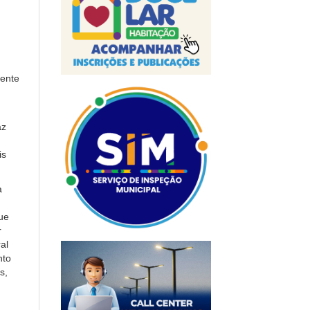
iente
az
is
a
ue
r
al
nto
s,