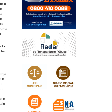
te a
 e
la
de
os
é uma
a.
ado
idar
força
s e
 e
 da
as e
mais