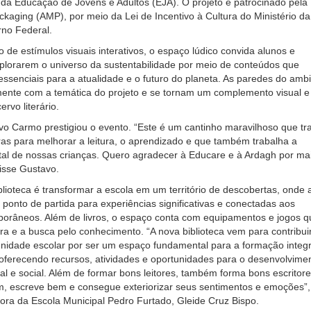
da Educação de Jovens e Adultos (EJA). O projeto é patrocinado pela
kaging (AMP), por meio da Lei de Incentivo à Cultura do Ministério da
rno Federal.
o de estímulos visuais interativos, o espaço lúdico convida alunos e
plorarem o universo da sustentabilidade por meio de conteúdos que
senciais para a atualidade e o futuro do planeta. As paredes do amb
mente com a temática do projeto e se tornam um complemento visual e
ervo literário.
vo Carmo prestigiou o evento. “Este é um cantinho maravilhoso que tr
as para melhorar a leitura, o aprendizado e que também trabalha a
tal de nossas crianças. Quero agradecer à Educare e à Ardagh por ma
 disse Gustavo.
blioteca é transformar a escola em um território de descobertas, onde 
o ponto de partida para experiências significativas e conectadas aos
porâneos. Além de livros, o espaço conta com equipamentos e jogos q
ura e a busca pelo conhecimento. “A nova biblioteca vem para contribui
idade escolar por ser um espaço fundamental para a formação integr
oferecendo recursos, atividades e oportunidades para o desenvolvime
ural e social. Além de formar bons leitores, também forma bons escritore
m, escreve bem e consegue exteriorizar seus sentimentos e emoções”,
ora da Escola Municipal Pedro Furtado, Gleide Cruz Bispo.