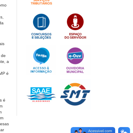
como
s,
da
ais
 de
te, a
AMP é
s é
um
m
em
resas
zar