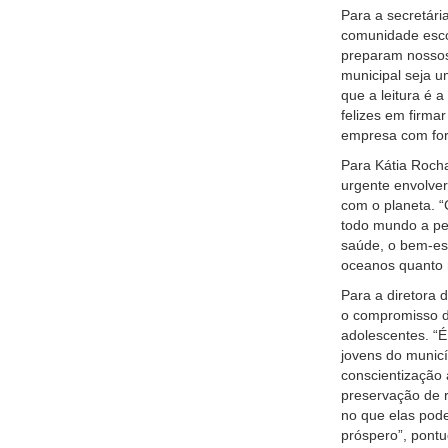
Para a secretária
comunidade escol
preparam nossos
municipal seja u
que a leitura é 
felizes em firm
empresa com fort
Para Kátia Roch
urgente envolver
com o planeta. 
todo mundo a pe
saúde, o bem-est
oceanos quanto n
Para a diretora 
o compromisso d
adolescentes. “
jovens do municí
conscientização 
preservação de r
no que elas pode
próspero”, pontu