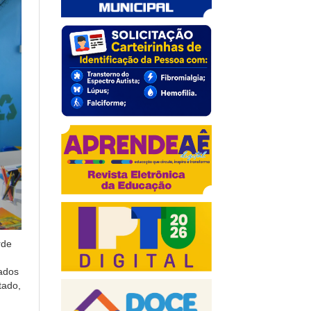
rde
cados
tado,