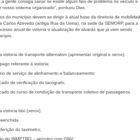
 a gente consiga sanar se existe algum tipo de problema no veículo e
 nosso sistema organizado”, pontuou Dias.
os do município devem se dirigir à atual base da diretoria de mobilidad
ua Carlos Azevedo (antiga Rua da Usina), na sede da SEMORP, para a
ocesso anual de vistoria e atualização de alvarás que já vem sendo
icípio.
istoria de transporte alternativo (apresentar original e xerox):
ago referente à vistoria;
ório de serviço de alinhamento e balanceamento;
icado de verificação do tacógrafo;
ficado do curso de condução de transporte coletivo de passageiros.
vistoria táxi (xerox):
preenchida
aferição do taximetro;
ção do INMETRO – veículos com GNV;