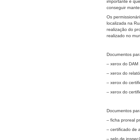
importante é que
conseguir manter
Os permissionári
localizada na R
realização do pr
realizado no mun
Documentos para v
– xerox do DAM p
– xerox do relat
– xerox do certif
– xerox do certi
Documentos para 
– ficha proreal 
– certificado de 
– selo de inspe