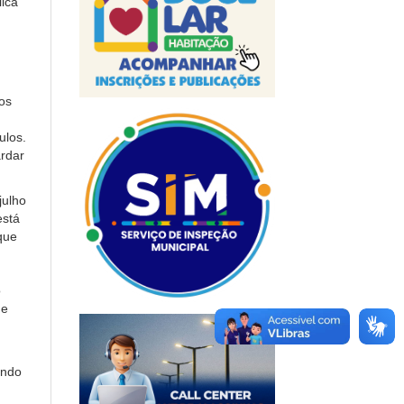
lica
os
ulos.
rdar
julho
está
que
o
 e
indo