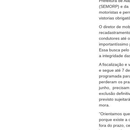
Prefeitura de Al
(SEMORP) e da Su
motoristas e per
vistorias obrigató
O diretor de mob
recadastramento 
condutores até o
importantíssimo 
Essa busca pelo
a integridade das
A fiscalização e 
e segue até 7 de 
programada para
perderam os praz
junho, precisam 
exclusão definit
previsto sujeitar
mora.
“Orientamos que
porque existe a
fora do prazo, c