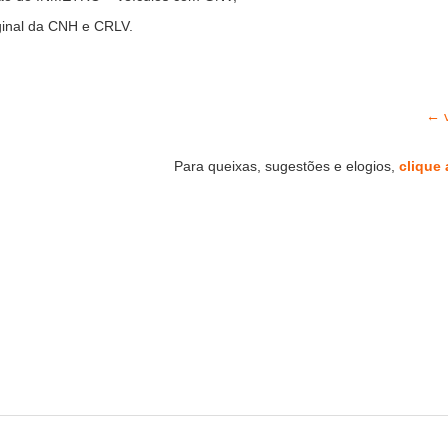
ginal da CNH e CRLV.
← v
Para queixas, sugestões e elogios,
clique 