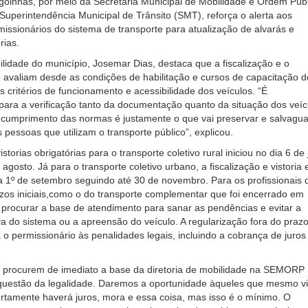
agoinhas, por meio da Secretaria Municipal de Mobilidade e Ordem Púb
perintendência Municipal de Trânsito (SMT), reforça o alerta aos
missionários do sistema de transporte para atualização de alvarás e
rias.
ilidade do município, Josemar Dias, destaca que a fiscalização e o
avaliam desde as condições de habilitação e cursos de capacitação d
s critérios de funcionamento e acessibilidade dos veículos. “É
para a verificação tanto da documentação quanto da situação dos veíc
 cumprimento das normas é justamente o que vai preservar e salvagua
 pessoas que utilizam o transporte público”, explicou.
vistorias obrigatórias para o transporte coletivo rural iniciou no dia 6 de 
agosto. Já para o transporte coletivo urbano, a fiscalização e vistoria 
 1º de setembro seguindo até 30 de novembro. Para os profissionais 
os iniciais,como o do transporte complementar que foi encerrado em
procurar a base de atendimento para sanar as pendências e evitar a
iva do sistema ou a apreensão do veículo. A regularização fora do praz
á o permissionário às penalidades legais, incluindo a cobrança de juros
 procurem de imediato a base da diretoria de mobilidade na SEMORP
 questão da legalidade. Daremos a oportunidade àqueles que mesmo v
ertamente haverá juros, mora e essa coisa, mas isso é o mínimo. O