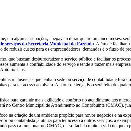
 em algumas situações, chegava a durar quatro ou cinco meses, será re
 de serviços da Secretaria Municipal da Fazenda
. Além de facilitar 
ivo de reduzir custos para os empreendedores, demandas e o fluxo de pr
 que buscam desburocratizar o serviço público e facilitar os processos
cessos aumenta a confiabilidade do serviço e tende a trazer mais empres
 Antônio Lins.
nline, inclusive as que tenham sede ou serviço de contabilidade fora d
s para ter acesso ao alvará. A partir de terça, isso será feito de qual
ísica para garantir mais agilidade e conforto no atendimento aos micr
onará no Centro Municipal de Atendimento ao Contribuinte (CMAC), junt
co na criação de um ambiente propício para novos negócios e na expans
ou contabilista já utiliza para ter acesso a outros serviços, a exemplo
Tudo passa a funcionar no CMAC, e isso facilita muito a vida de quem pr