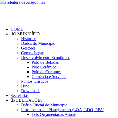
HOME
O MUNICÍPIO
Histórico
Dados do Município
Gestores
Como chegar
Desenvolvimento Econômico
Polo de Bebidas
Polo Cerâmico
Polo de Curtumes
Comércio e Serviços
Pontos turísticos
Hino
Downloads
Secretarias
PUBLICAÇÕES
Diário Oficial do Município
Instrumentos de Planejamento (LOA, LDO, PPA)
Leis Orçamentárias Anuais