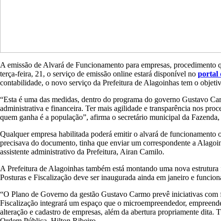
A emissão de Alvará de Funcionamento para empresas, procedimento que,
terça-feira, 21, o serviço de emissão online estará disponível no
portal
contabilidade, o novo serviço da Prefeitura de Alagoinhas tem o objet
“Esta é uma das medidas, dentro do programa do governo Gustavo Carmo,
administrativa e financeira. Ter mais agilidade e transparência nos pro
quem ganha é a população”, afirma o secretário municipal da Fazenda,
Qualquer empresa habilitada poderá emitir o alvará de funcionamento o
precisava do documento, tinha que enviar um correspondente a Alagoinha
assistente administrativo da Prefeitura, Airan Camilo.
A Prefeitura de Alagoinhas também está montando uma nova estrutura f
Posturas e Fiscalização deve ser inaugurada ainda em janeiro e funci
“O Plano de Governo da gestão Gustavo Carmo prevê iniciativas com fo
Fiscalização integrará um espaço que o microempreendedor, empreendedor 
alteração e cadastro de empresas, além da abertura propriamente dita. 
Ordem Pública, Hilton Ribeiro.