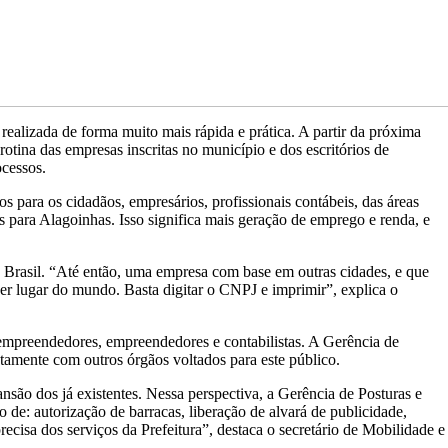
alizada de forma muito mais rápida e prática. A partir da próxima
a rotina das empresas inscritas no município e dos escritórios de
ocessos.
 para os cidadãos, empresários, profissionais contábeis, das áreas
as para Alagoinhas. Isso significa mais geração de emprego e renda, e
o Brasil. “Até então, uma empresa com base em outras cidades, e que
quer lugar do mundo. Basta digitar o CNPJ e imprimir”, explica o
oempreendedores, empreendedores e contabilistas. A Gerência de
amente com outros órgãos voltados para este público.
ão dos já existentes. Nessa perspectiva, a Gerência de Posturas e
 de: autorização de barracas, liberação de alvará de publicidade,
ecisa dos serviços da Prefeitura”, destaca o secretário de Mobilidade e