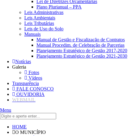
Lei de Diretrizes Orçamentárias
Plano Plurianual – PPA
Leis Administrativas
Leis Ambientais
Leis Tributárias
Leis de Uso do Solo
Manuais
Manual de Gestão e Fiscalização de Contratos
Manual Procedim. de Celebração de Parcerias
Planejamento Estratégico de Gestão 2017-2020
Planejamento Estratégico de Gestão 2021-2030
Notícias
Galeria
Fotos
Vídeos
Transparência
FALE CONOSCO
OUVIDORIA
WEBMAIL
Menu
HOME
O MUNICÍPIO