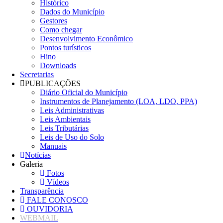
Histórico
Dados do Município
Gestores
Como chegar
Desenvolvimento Econômico
Pontos turísticos
Hino
Downloads
Secretarias
PUBLICAÇÕES
Diário Oficial do Município
Instrumentos de Planejamento (LOA, LDO, PPA)
Leis Administrativas
Leis Ambientais
Leis Tributárias
Leis de Uso do Solo
Manuais
Notícias
Galeria
Fotos
Vídeos
Transparência
FALE CONOSCO
OUVIDORIA
WEBMAIL