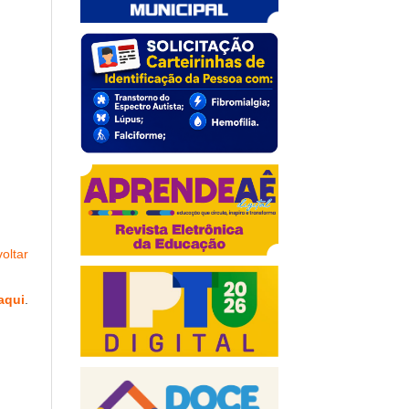
oltar
aqui
.