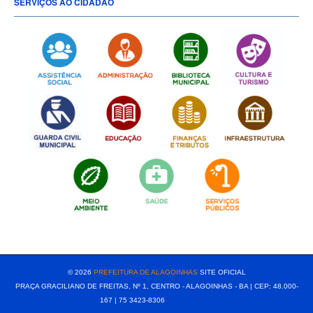
SERVIÇOS AO CIDADÃO
[popup show="ALL"]
© 2026
PREFEITURA DE ALAGOINHAS
SITE OFICIAL
PRAÇA GRACILIANO DE FREITAS, Nº 1, CENTRO - ALAGOINHAS - BA | CEP: 48.000-
167 | 75 3423-8306⠀⠀⠀⠀⠀⠀⠀⠀⠀⠀