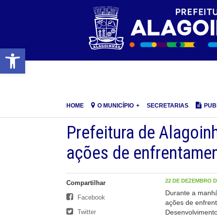
Barra de Ferramentas Aberta
HOME
O MUNICÍPIO
SECRETARIAS
PUB
Prefeitura de Alagoin
ações de enfrentamen
22 DE DEZEMBRO DE
Compartilhar
Durante a manhã 
Facebook
ações de enfrent
Twitter
Desenvolvimento