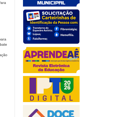
Para
para
ebate
uação