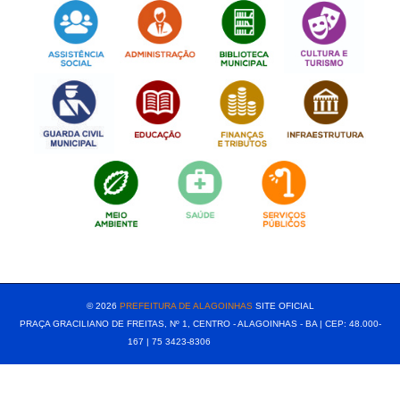
[popup show="ALL"]
© 2026
PREFEITURA DE ALAGOINHAS
SITE OFICIAL
PRAÇA GRACILIANO DE FREITAS, Nº 1, CENTRO - ALAGOINHAS - BA | CEP: 48.000-
167 | 75 3423-8306⠀⠀⠀⠀⠀⠀⠀⠀⠀⠀