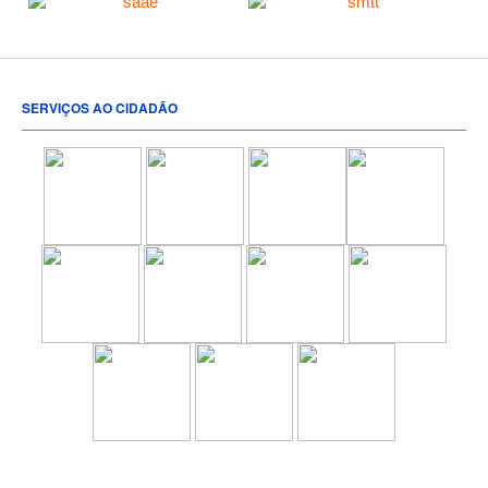
SERVIÇOS AO CIDADÃO
[popup show="ALL"]