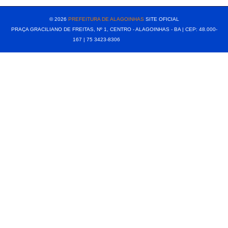
© 2026
PREFEITURA DE ALAGOINHAS
SITE OFICIAL
PRAÇA GRACILIANO DE FREITAS, Nº 1, CENTRO - ALAGOINHAS - BA | CEP: 48.000-
167 | 75 3423-8306⠀⠀⠀⠀⠀⠀⠀⠀⠀⠀