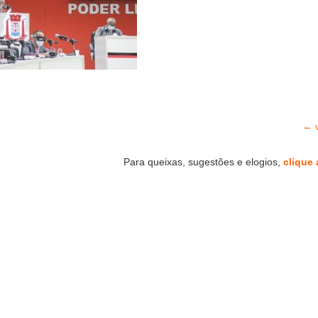
← v
Para queixas, sugestões e elogios,
clique 