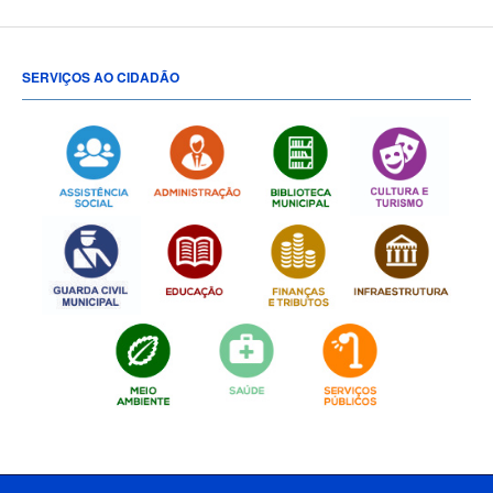
SERVIÇOS AO CIDADÃO
[popup show="ALL"]