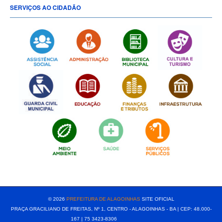
SERVIÇOS AO CIDADÃO
[popup show="ALL"]
© 2026
PREFEITURA DE ALAGOINHAS
SITE OFICIAL
PRAÇA GRACILIANO DE FREITAS, Nº 1, CENTRO - ALAGOINHAS - BA | CEP: 48.000-
167 | 75 3423-8306⠀⠀⠀⠀⠀⠀⠀⠀⠀⠀