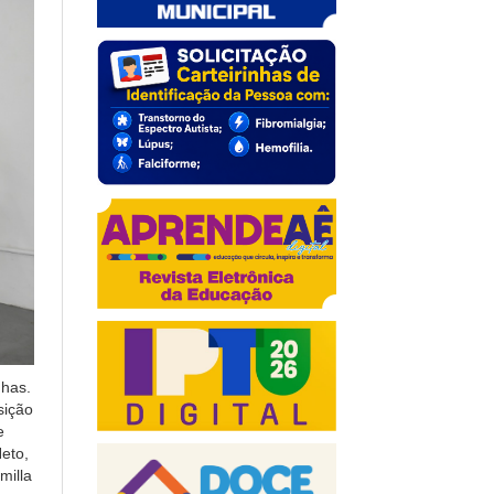
nhas.
sição
e
Neto,
milla