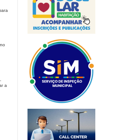
para
omo
,
ar a