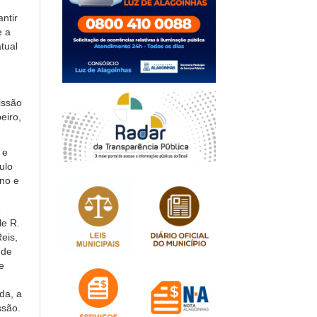
ntir
e a
tual
issão
eiro,
 e
ulo
no e
e
le R.
eis,
 de
e
da, a
ssão.