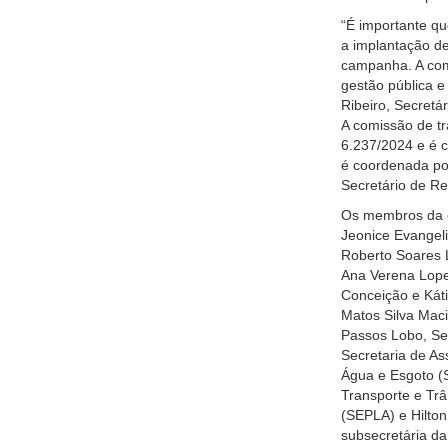
“É importante q
a implantação d
campanha. A comi
gestão pública e 
Ribeiro, Secretár
A comissão de tr
6.237/2024 e é c
é coordenada por
Secretário de Rel
Os membros da co
Jeonice Evangeli
Roberto Soares 
Ana Verena Lope
Conceição e Káti
Matos Silva Maci
Passos Lobo, Sec
Secretaria de As
Água e Esgoto (S
Transporte e Trâ
(SEPLA) e Hilton 
subsecretária d