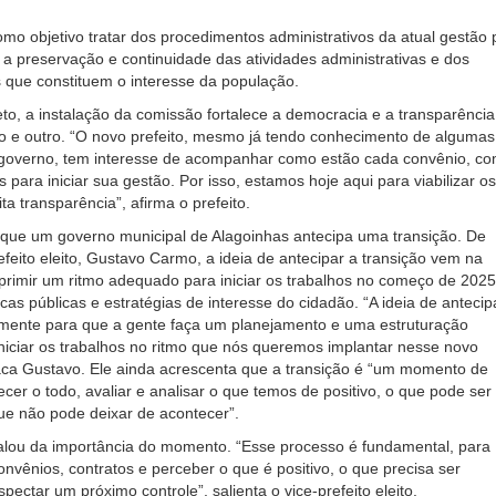
omo objetivo tratar dos procedimentos administrativos da atual gestão 
o a preservação e continuidade das atividades administrativas e dos
s que constituem o interesse da população.
o, a instalação da comissão fortalece a democracia e a transparência
o e outro. “O novo prefeito, mesmo já tendo conhecimento de algumas
governo, tem interesse de acompanhar como estão cada convênio, c
 para iniciar sua gestão. Por isso, estamos hoje aqui para viabilizar os
a transparência”, afirma o prefeito.
 que um governo municipal de Alagoinhas antecipa uma transição. De
feito eleito, Gustavo Carmo, a ideia de antecipar a transição vem na
primir um ritmo adequado para iniciar os trabalhos no começo de 2025
cas públicas e estratégias de interesse do cidadão. “A ideia de antecip
tamente para que a gente faça um planejamento e uma estruturação
iciar os trabalhos no ritmo que nós queremos implantar nesse novo
ca Gustavo. Ele ainda acrescenta que a transição é “um momento de
cer o todo, avaliar e analisar o que temos de positivo, o que pode ser
ue não pode deixar de acontecer”.
falou da importância do momento. “Esse processo é fundamental, para
onvênios, contratos e perceber o que é positivo, o que precisa ser
ectar um próximo controle”, salienta o vice-prefeito eleito.