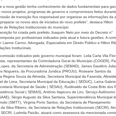
ue a nova gestão tenha conhecimento de dados fundamentais para gara
e novos projetos, programas de governo e compromissos feitos durant
ssão de transição fica responsável por organizar as informações da a
preparar os novos atos de iniciativa do novo prefeito”, destaca Hilton
io de Relações Institucionais do município
ansição foi criada pelo prefeito Joaquim Neto por meio do Decreto n°
omposta por profissionais indicados pela atual e futura gestões. A com
 Lianne Carmo, Advogada, Especialista em Direito Público e Hilton Rib
ações Institucinais.
missão indicados pelo governo municipal foram: Leila Carla Vila Flor
sta, representantes da Controladoria Geral do Município (COGER), Pa
Lopes, da Secretaria de Administração (SEMAD), James Gautêrio Julia
s Nogueira, da Procuradoria Juridica (PROJU), Roseane Santos da
a Regina Souza de Almeida, Secretaria Municipal da Fazenda, Alineid
el de Lima, Secretaria Municipal da Educação ( SEDUC), Laína Gabrie
retaria Municipal de Saúde ( SESAU), Ruidinaldo da Costa Brito dos R
sistência Social ( SEMAS), Antônio Itapicuru de Liro, Serviço Autônomo
AAE), Sérgio Augusto da Silva Santana, Superintendência Municipal d
nsito (SMTT), Virginia Porto Santos, da Secretaria de Planejamento
da Silva Ribeiro, da Secretaria de Relações Institucionais (SECRI). Ain
a SECRI, Ludmila Paixão, atuará como assessora da mencionada comi