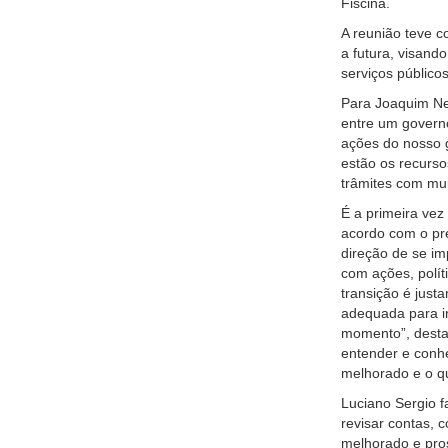
Fiscina.
A reunião teve c
a futura, visand
serviços público
Para Joaquim Net
entre um govern
ações do nosso 
estão os recursos
trâmites com muit
É a primeira vez
acordo com o pre
direção de se im
com ações, políti
transição é jus
adequada para in
momento”, desta
entender e conhe
melhorado e o q
Luciano Sergio 
revisar contas, c
melhorado e prosp