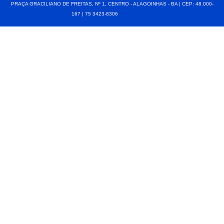
PRAÇA GRACILIANO DE FREITAS, Nº 1, CENTRO - ALAGOINHAS - BA | CEP: 48.000-
167 | 75 3423-8306⠀⠀⠀⠀⠀⠀⠀⠀⠀⠀