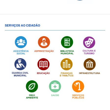
SERVIÇOS AO CIDADÃO
[popup show="ALL"]