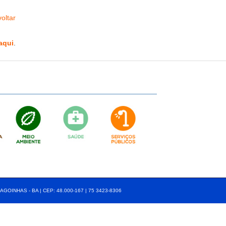
oltar
aqui
.
AGOINHAS - BA | CEP: 48.000-167 | 75 3423-8306⠀⠀⠀⠀⠀⠀⠀⠀⠀⠀