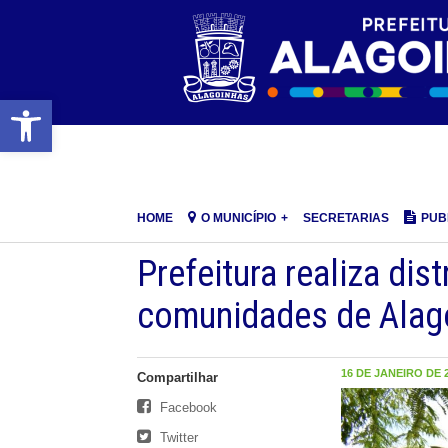
Barra de Ferramentas Aberta
HOME
O MUNICÍPIO
SECRETARIAS
PUB
Prefeitura realiza di
comunidades de Alag
16 DE JANEIRO DE 2
Compartilhar
Facebook
Twitter