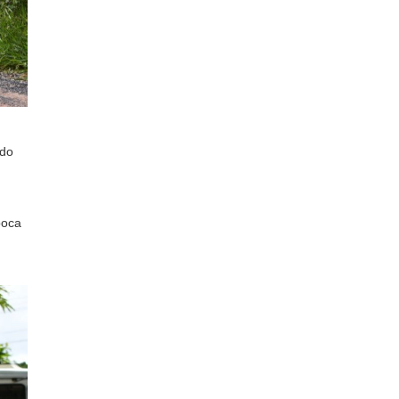
 do
poca