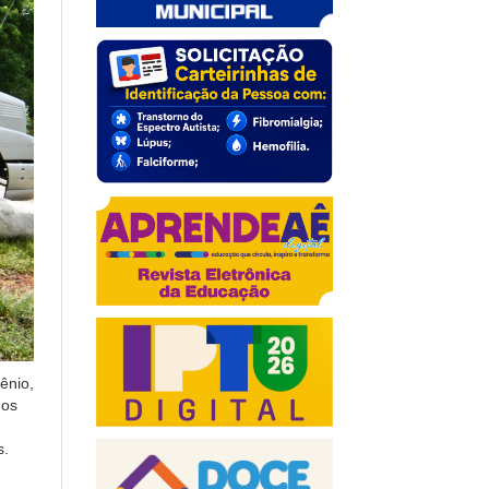
ênio,
 os
s.