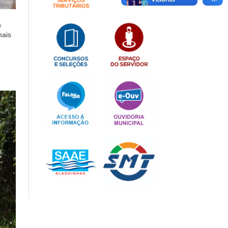
a
mais