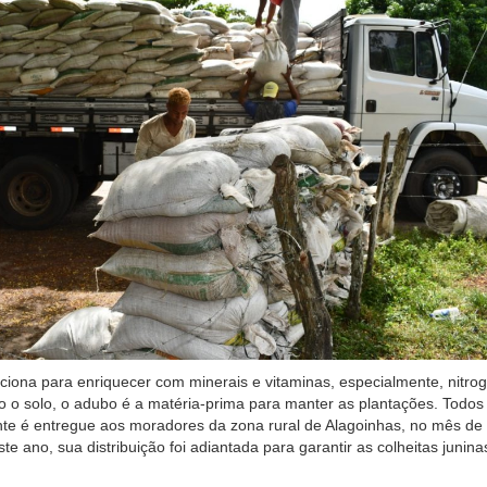
ciona para enriquecer com minerais e vitaminas, especialmente, nitrog
io o solo, o adubo é a matéria-prima para manter as plantações. Todos
nte é entregue aos moradores da zona rural de Alagoinhas, no mês de
e ano, sua distribuição foi adiantada para garantir as colheitas junina