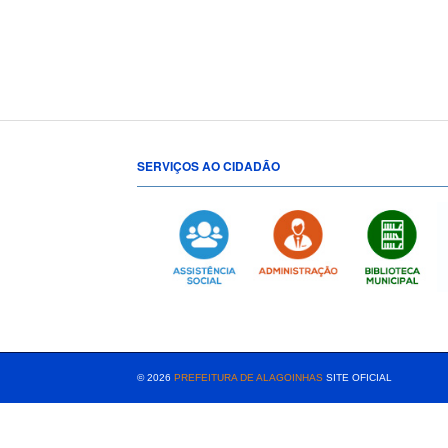
SERVIÇOS AO CIDADÃO
[popup show="ALL"]
© 2026
PREFEITURA DE ALAGOINHAS
SITE OFICIAL