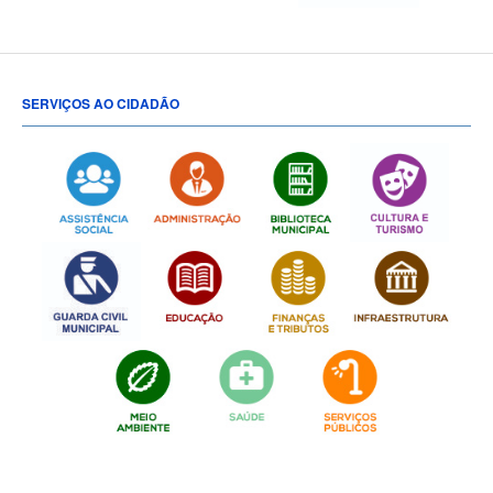
SERVIÇOS AO CIDADÃO
[popup show="ALL"]