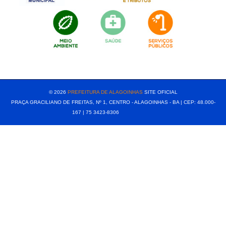
[popup show="ALL"]
© 2026
PREFEITURA DE ALAGOINHAS
SITE OFICIAL
PRAÇA GRACILIANO DE FREITAS, Nº 1, CENTRO - ALAGOINHAS - BA | CEP: 48.000-
167 | 75 3423-8306⠀⠀⠀⠀⠀⠀⠀⠀⠀⠀