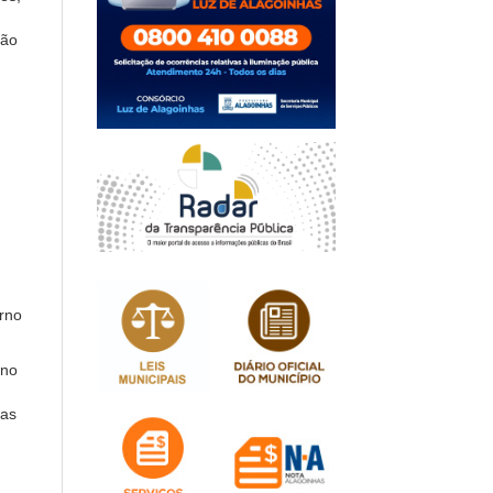
rão
rno
 no
das