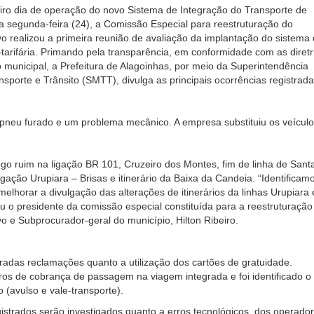
eiro dia de operação do novo Sistema de Integração do Transporte de
a segunda-feira (24), a Comissão Especial para reestruturação do
ivo realizou a primeira reunião de avaliação da implantação do sistema
o-tarifária. Primando pela transparência, em conformidade com as diretr
 municipal, a Prefeitura de Alagoinhas, por meio da Superintendência
nsporte e Trânsito (SMTT), divulga as principais ocorrências registrada
pneu furado e um problema mecânico. A empresa substituiu os veículo
ego ruim na ligação BR 101, Cruzeiro dos Montes, fim de linha de Sant
igação Urupiara – Brisas e itinerário da Baixa da Candeia. “Identificam
elhorar a divulgação das alterações de itinerários da linhas Urupiara 
cou o presidente da comissão especial constituída para a reestruturação
vo e Subprocurador-geral do município, Hilton Ribeiro.
radas reclamações quanto a utilização dos cartões de gratuidade.
os de cobrança de passagem na viagem integrada e foi identificado o
o (avulso e vale-transporte).
istrados serão investigados quanto a erros tecnológicos, dos operador