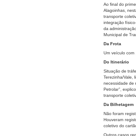
Ao final do prim
Alagoinhas, nest
transporte colet
integração físic
da administração
Municipal de Tra
Da Frota
Um veículo com 
Do Itinerário
Situação de tráf
Terezinha/Vale, l
necessidade de m
Petrolar”, expli
transporte coleti
Da Bilhetagem
Não foram regist
Houveram registr
coletivo do cartã
Outros casos reg