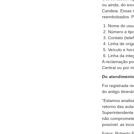
ou ainda, do exc
Candeia. Essas s
reembolsados. Pa
Nome do usuá
Número e tipo
Contato (tele
Linha de ori
Veículo e hor
Linha da inte
A reclamação po
Central ou por 
Do atendiment
Foi registrada r
do antigo itinerár
“Estamos analisa
retorno das aula
Superintendente
não comprometem
possível, as inc
Fotos: Roberto 