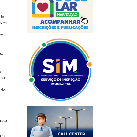
 de
izes
s:
s.
a
os a
e
 do
 uso
es,