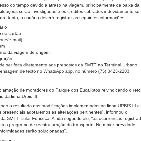
esso do tempo devido a atraso na viagem, principalmente da baixa da
ituações serão investigadas e os créditos cobrados indevidamente se
ra tanto, o usuário deverá registrar as seguintes informações:
rio
 de cartão
fone/e-mail)
gem
ário da viagem de origem
gração
de ser feita diretamente aos prepostos da SMTT no Terminal Urbano
mensagem de texto no WhatsApp app, no número (75) 3423-2283.
o
eclamação de moradores do Parque dos Eucaliptos reivindicando o reto
io da linha Urbis III.
ndo o resultado das modificações implementadas na linha URBIS III e
s presenciais adotaremos as alterações pertinentes”, informou o
 da SMTT Euler Fonseca. Ainda segundo ele, “as ocorrências registra
 o programa de reestruturação do transporte. Na maior brevidade
onformidades serão solucionadas”.
Fonseca