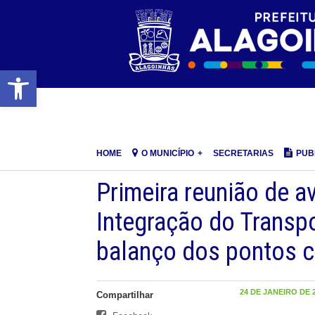
Barra de Ferramentas Aberta
HOME
O MUNICÍPIO
SECRETARIAS
PUB
Primeira reunião de a
Integração do Transp
balanço dos pontos c
24 DE JANEIRO DE 2
Compartilhar