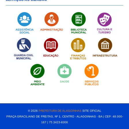
[popup show="ALL"]
© 2026
PREFEITURA DE ALAGOINHAS
SITE OFICIAL
PRAÇA GRACILIANO DE FREITAS, Nº 1, CENTRO - ALAGOINHAS - BA | CEP: 48.000-
167 | 75 3423-8306⠀⠀⠀⠀⠀⠀⠀⠀⠀⠀