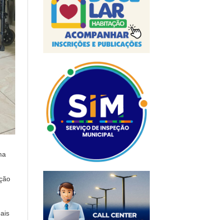
ma
ição
ais