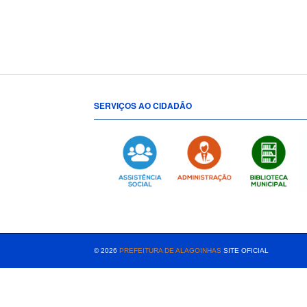
SERVIÇOS AO CIDADÃO
[popup show="ALL"]
© 2026
PREFEITURA DE ALAGOINHAS
SITE OFICIAL