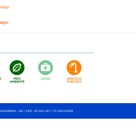
oltar
aqui
.
AGOINHAS - BA | CEP: 48.000-167 | 75 3423-8306⠀⠀⠀⠀⠀⠀⠀⠀⠀⠀