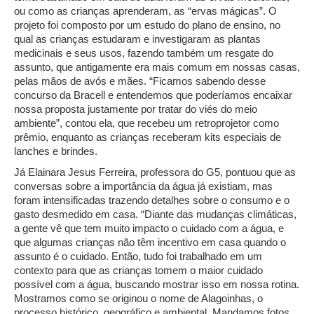
ou como as crianças aprenderam, as “ervas mágicas”. O
projeto foi composto por um estudo do plano de ensino, no
qual as crianças estudaram e investigaram as plantas
medicinais e seus usos, fazendo também um resgate do
assunto, que antigamente era mais comum em nossas casas,
pelas mãos de avós e mães. “Ficamos sabendo desse
concurso da Bracell e entendemos que poderíamos encaixar
nossa proposta justamente por tratar do viés do meio
ambiente”, contou ela, que recebeu um retroprojetor como
prêmio, enquanto as crianças receberam kits especiais de
lanches e brindes.
Já Elainara Jesus Ferreira, professora do G5, pontuou que as
conversas sobre a importância da água já existiam, mas
foram intensificadas trazendo detalhes sobre o consumo e o
gasto desmedido em casa. “Diante das mudanças climáticas,
a gente vê que tem muito impacto o cuidado com a água, e
que algumas crianças não têm incentivo em casa quando o
assunto é o cuidado. Então, tudo foi trabalhado em um
contexto para que as crianças tomem o maior cuidado
possível com a água, buscando mostrar isso em nossa rotina.
Mostramos como se originou o nome de Alagoinhas, o
processo histórico, geográfico e ambiental. Mandamos fotos,