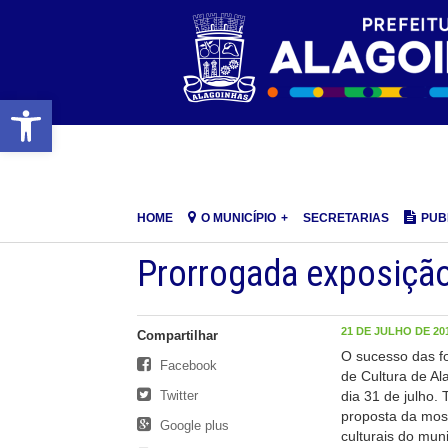
Barra de Ferramentas Aberta
HOME
O MUNICÍPIO
SECRETARIAS
PUB
Prorrogada exposição
21 DE JULHO DE 201
Compartilhar
O sucesso das fo
Facebook
de Cultura de Al
Twitter
dia 31 de julho.
proposta da most
Google plus
culturais do muni