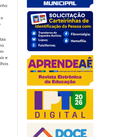
inho
 o
o
tas
mo
om
is e
alhos