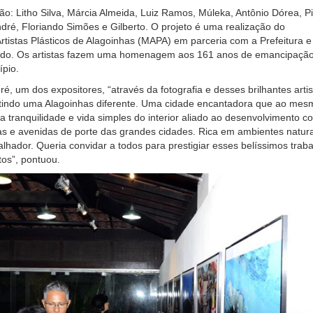
ão: Litho Silva, Márcia Almeida, Luiz Ramos, Múleka, Antônio Dórea, P
ndré, Floriando Simões e Gilberto. O projeto é uma realização do
tistas Plásticos de Alagoinhas (MAPA) em parceria com a Prefeitura e
do. Os artistas fazem uma homenagem aos 161 anos de emancipaçã
ípio.
é, um dos expositores, “através da fotografia e desses brilhantes artis
tindo uma Alagoinhas diferente. Uma cidade encantadora que ao mes
a tranquilidade e vida simples do interior aliado ao desenvolvimento c
as e avenidas de porte das grandes cidades. Rica em ambientes natura
lhador. Queria convidar a todos para prestigiar esses belíssimos trab
os”, pontuou.