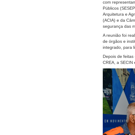
com representant
Públicos (SESEP)
Arquitetura e Ag
(ACIA) e da Câma
segurança das m
A reunião foi rea
de órgãos e inst
integrado, para 
Depois de feitas
CREA, a SECIN e