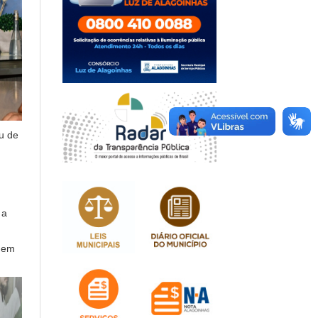
u de
 a
r em