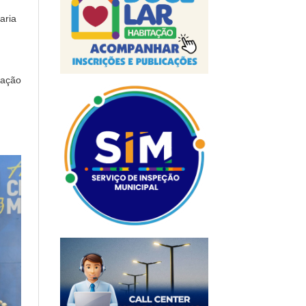
aria
ração