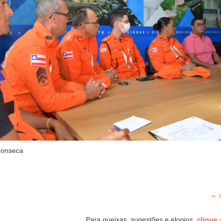
Fonseca
← v
Para queixas, sugestões e elogios,
clique 