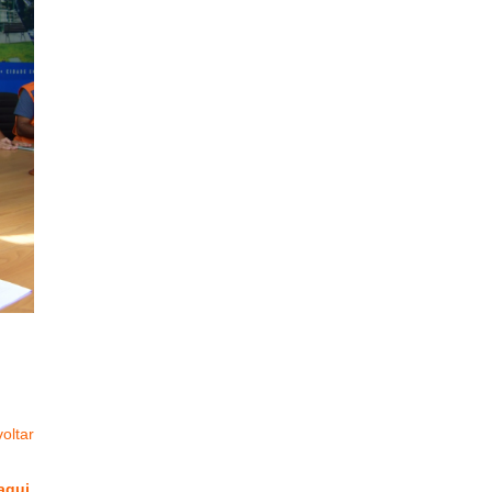
oltar
aqui
.