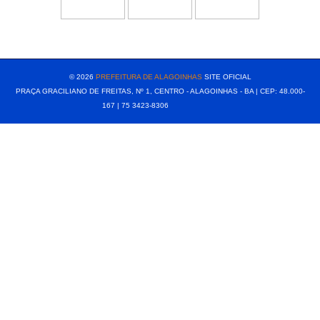
[popup show="ALL"]
© 2026
PREFEITURA DE ALAGOINHAS
SITE OFICIAL
PRAÇA GRACILIANO DE FREITAS, Nº 1, CENTRO - ALAGOINHAS - BA | CEP: 48.000-
167 | 75 3423-8306⠀⠀⠀⠀⠀⠀⠀⠀⠀⠀