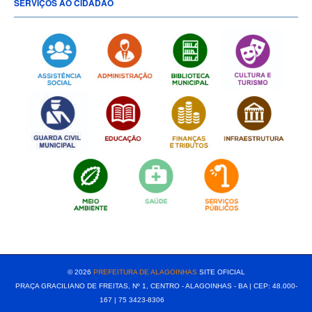
SERVIÇOS AO CIDADÃO
[popup show="ALL"]
© 2026
PREFEITURA DE ALAGOINHAS
SITE OFICIAL
PRAÇA GRACILIANO DE FREITAS, Nº 1, CENTRO - ALAGOINHAS - BA | CEP: 48.000-
167 | 75 3423-8306⠀⠀⠀⠀⠀⠀⠀⠀⠀⠀