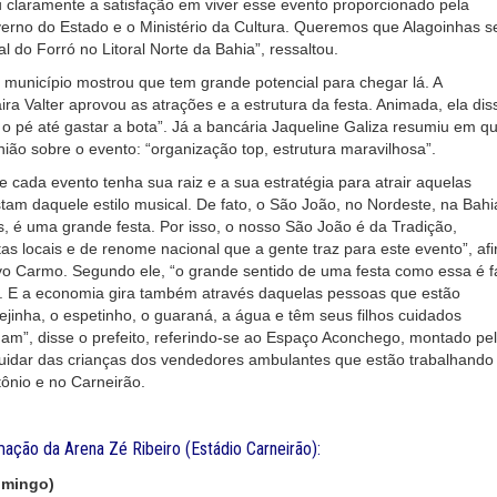
u claramente a satisfação em viver esse evento proporcionado pela
verno do Estado e o Ministério da Cultura. Queremos que Alagoinhas se
l do Forró no Litoral Norte da Bahia”, ressaltou.
o município mostrou que tem grande potencial para chegar lá. A
ra Valter aprovou as atrações e a estrutura da festa. Animada, ela dis
r o pé até gastar a bota”. Já a bancária Jaqueline Galiza resumiu em q
nião sobre o evento: “organização top, estrutura maravilhosa”.
e cada evento tenha sua raiz e a sua estratégia para atrair aquelas
am daquele estilo musical. De fato, o São João, no Nordeste, na Bahi
, é uma grande festa. Por isso, o nosso São João é da Tradição,
stas locais e de renome nacional que a gente traz para este evento”, af
vo Carmo. Segundo ele, “o grande sentido de uma festa como essa é f
r. E a economia gira também através daquelas pessoas que estão
jinha, o espetinho, o guaraná, a água e têm seus filhos cuidados
am”, disse o prefeito, referindo-se ao Espaço Aconchego, montado pe
cuidar das crianças dos vendedores ambulantes que estão trabalhando
tônio e no Carneirão.
mação da Arena Zé Ribeiro (Estádio Carneirão):
omingo)