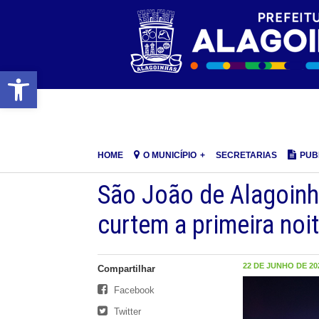
Barra de Ferramentas Aberta
HOME
O MUNICÍPIO
SECRETARIAS
PUB
São João de Alagoinha
curtem a primeira noi
22 DE JUNHO DE 202
Compartilhar
Facebook
Twitter