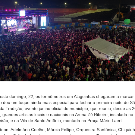
ste domingo, 22, os termômetros em Alagoinhas chegaram a marcar
ho deu um toque ainda mais especial para fechar a primeira noite do S
da Tradição, evento junino oficial do município, que reuniu, desde as 2
 grandes artistas locais e nacionais na Arena Zé Ribeiro, instalada no
irão, e na Vila de Santo Antônio, montada na Praça Mário Laert.
eon, Adelmário Coelho, Márcia Fellipe, Orquestra Sanfônica, Chiquinh