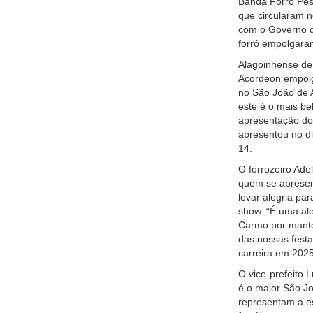
Banda Forró Pes
que circularam n
com o Governo d
forró empolgaram
Alagoinhense de
Acordeon empolg
no São João de A
este é o mais bel
apresentação do a
apresentou no dis
14.
O forrozeiro Ade
quem se apresent
levar alegria pa
show. “É uma ale
Carmo por manter
das nossas festa
carreira em 2025
O vice-prefeito 
é o maior São Jo
representam a e