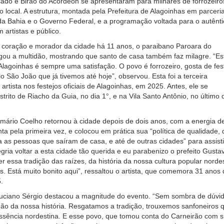
ado e Birão do Acordeon se apresentaram para milhares de forrozeiro
o local. A estrutura, montada pela Prefeitura de Alagoinhas em parceri
a Bahia e o Governo Federal, e a programação voltada para o autênti
 artistas e público.
 coração e morador da cidade há 11 anos, o paraibano Paroara do
ou a multidão, mostrando que santo de casa também faz milagre. “Es
lagoinhas é sempre uma satisfação. O povo é forrozeiro, gosta de fes
o São João que já tivemos até hoje”, observou. Esta foi a terceira
rtista nos festejos oficiais de Alagoinhas, em 2025. Antes, ele se
trito de Riacho da Guia, no dia 1°, e na Vila Santo Antônio, no último 
lmário Coelho retornou à cidade depois de dois anos, com a energia d
a pela primeira vez, e colocou em prática sua “política de qualidade, 
ra as pessoas que saíram de casa, e até de outras cidades” para assisti
gria voltar a esta cidade tão querida e eu parabenizo o prefeito Gusta
 essa tradição das raízes, da história da nossa cultura popular nordes
s. Está muito bonito aqui”, ressaltou o artista, que comemora 31 anos 
.
Luciano Sérgio destacou a magnitude do evento. “Sem sombra de dúvid
ão da nossa história. Resgatamos a tradição, trouxemos sanfoneiros 
ssência nordestina. E esse povo, que tomou conta do Carneirão com 