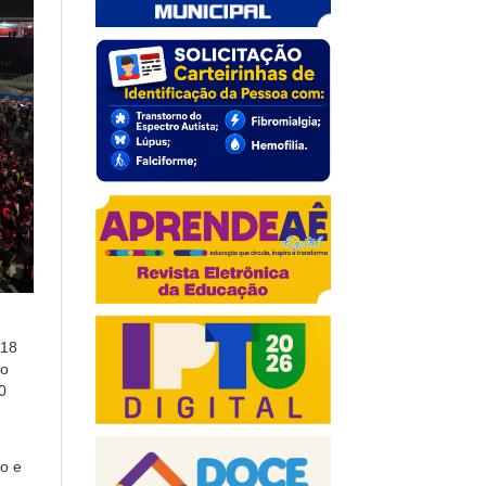
 18
ão
0
o e