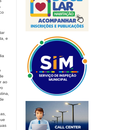
s
a
co
tar
ta, e
dia
e
de
r ao
vo
tina,
de
as,
que
suas