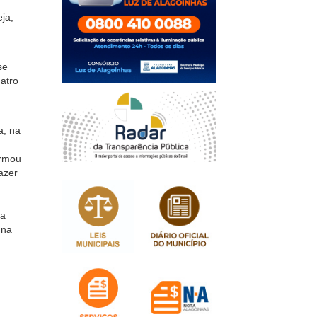
ja,
se
uatro
a, na
irmou
azer
la
 na