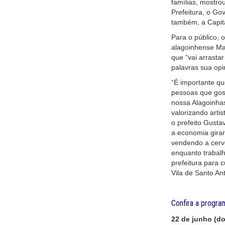
famílias, mostro
Prefeitura, o Go
também, a Capita
Para o público, 
alagoinhense Mai
que “vai arrasta
palavras sua opi
“É importante qu
pessoas que gost
nossa Alagoinhas
valorizando arti
o prefeito Gusta
a economia gira
vendendo a cerve
enquanto trabalh
prefeitura para 
Vila de Santo An
Confira a progra
22 de junho (d