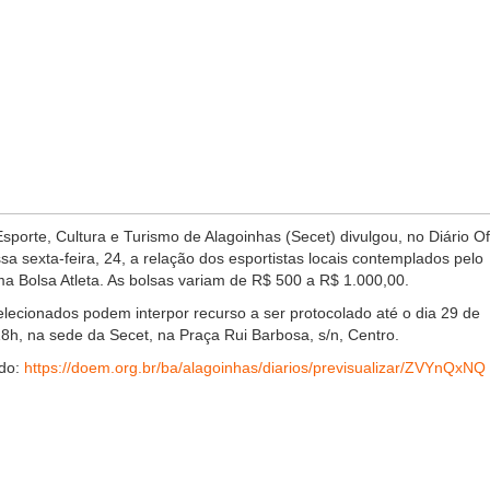
sporte, Cultura e Turismo de Alagoinhas (Secet) divulgou, no Diário Ofi
sa sexta-feira, 24, a relação dos esportistas locais contemplados pelo
ma Bolsa Atleta. As bolsas variam de R$ 500 a R$ 1.000,00.
elecionados podem interpor recurso a ser protocolado até o dia 29 de
18h, na sede da Secet, na Praça Rui Barbosa, s/n, Centro.
ado:
https://doem.org.br/ba/alagoinhas/diarios/previsualizar/ZVYnQxNQ