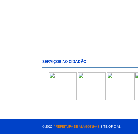
SERVIÇOS AO CIDADÃO
[popup show="ALL"]
© 2026
PREFEITURA DE ALAGOINHAS
SITE OFICIAL