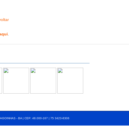
oltar
aqui
.
AGOINHAS - BA | CEP: 48.000-167 | 75 3423-8306⠀⠀⠀⠀⠀⠀⠀⠀⠀⠀