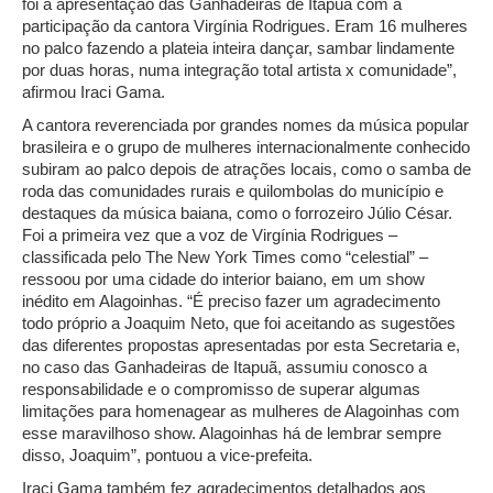
foi a apresentação das Ganhadeiras de Itapuã com a
participação da cantora Virgínia Rodrigues. Eram 16 mulheres
no palco fazendo a plateia inteira dançar, sambar lindamente
por duas horas, numa integração total artista x comunidade”,
afirmou Iraci Gama.
A cantora reverenciada por grandes nomes da música popular
brasileira e o grupo de mulheres internacionalmente conhecido
subiram ao palco depois de atrações locais, como o samba de
roda das comunidades rurais e quilombolas do município e
destaques da música baiana, como o forrozeiro Júlio César.
Foi a primeira vez que a voz de Virgínia Rodrigues –
classificada pelo The New York Times como “celestial” –
ressoou por uma cidade do interior baiano, em um show
inédito em Alagoinhas. “É preciso fazer um agradecimento
todo próprio a Joaquim Neto, que foi aceitando as sugestões
das diferentes propostas apresentadas por esta Secretaria e,
no caso das Ganhadeiras de Itapuã, assumiu conosco a
responsabilidade e o compromisso de superar algumas
limitações para homenagear as mulheres de Alagoinhas com
esse maravilhoso show. Alagoinhas há de lembrar sempre
disso, Joaquim”, pontuou a vice-prefeita.
Iraci Gama também fez agradecimentos detalhados aos