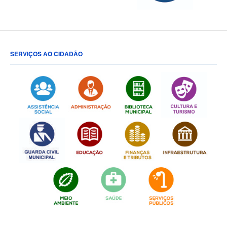
SERVIÇOS AO CIDADÃO
[popup show="ALL"]