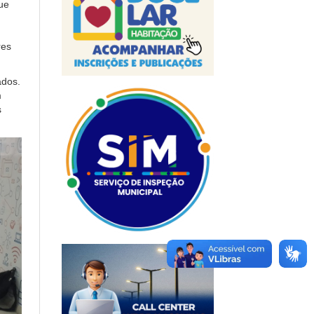
ue
res
ados.
m
s