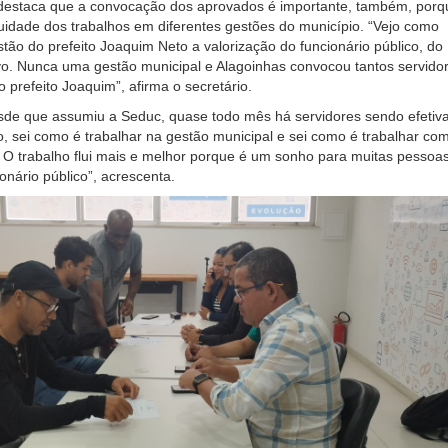
estaca que a convocação dos aprovados é importante, também, porq
inuidade dos trabalhos em diferentes gestões do município. “Vejo como
stão do prefeito Joaquim Neto a valorização do funcionário público, do
ivo. Nunca uma gestão municipal e Alagoinhas convocou tantos servido
 prefeito Joaquim”, afirma o secretário.
sde que assumiu a Seduc, quase todo mês há servidores sendo efetiv
o, sei como é trabalhar na gestão municipal e sei como é trabalhar co
. O trabalho flui mais e melhor porque é um sonho para muitas pessoa
onário público”, acrescenta.