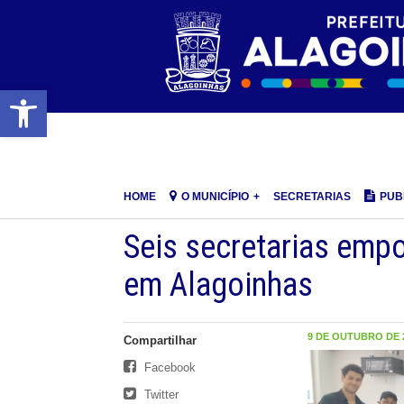
Barra de Ferramentas Aberta
HOME
O MUNICÍPIO
SECRETARIAS
PUB
Seis secretarias emp
em Alagoinhas
9 DE OUTUBRO DE 2
Compartilhar
Facebook
Twitter