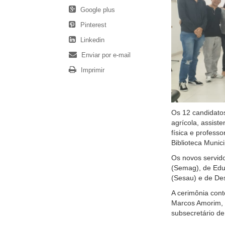
Google plus
Pinterest
Linkedin
Enviar por e-mail
Imprimir
Os 12 candidato
agrícola, assiste
física e profess
Biblioteca Munic
Os novos servido
(Semag), de Edu
(Sesau) e de De
A cerimônia cont
Marcos Amorim, 
subsecretário d