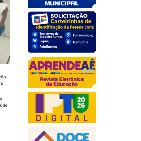
ação
na
ra
aúde