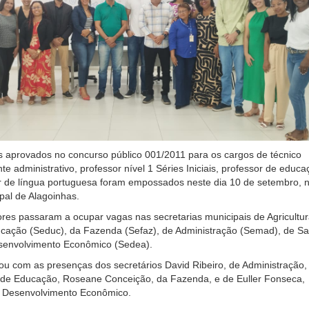
s aprovados no concurso público 001/2011 para os cargos de técnico
nte administrativo, professor nível 1 Séries Iniciais, professor de educ
or de língua portuguesa foram empossados neste dia 10 de setembro, 
ipal de Alagoinhas.
res passaram a ocupar vagas nas secretarias municipais de Agricultu
cação (Seduc), da Fazenda (Sefaz), de Administração (Semad), de S
senvolvimento Econômico (Sedea).
ou com as presenças dos secretários David Ribeiro, de Administração,
de Educação, Roseane Conceição, da Fazenda, e de Euller Fonseca,
e Desenvolvimento Econômico.