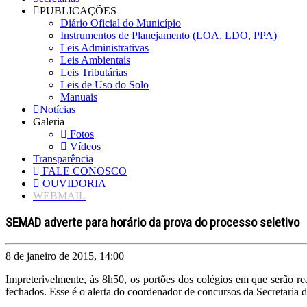
PUBLICAÇÕES
Diário Oficial do Município
Instrumentos de Planejamento (LOA, LDO, PPA)
Leis Administrativas
Leis Ambientais
Leis Tributárias
Leis de Uso do Solo
Manuais
Notícias
Galeria
Fotos
Vídeos
Transparência
FALE CONOSCO
OUVIDORIA
WEBMAIL
SEMAD adverte para horário da prova do processo seletivo
8 de janeiro de 2015, 14:00
Impreterivelmente, às 8h50, os portões dos colégios em que serão r
fechados. Esse é o alerta do coordenador de concursos da Secretari